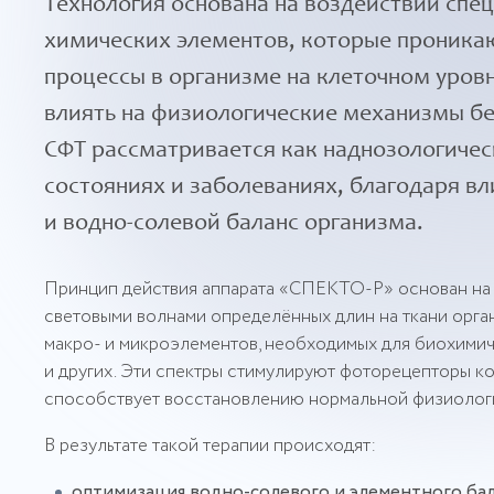
Технология основана на воздействии спе
химических элементов, которые проникаю
процессы в организме на клеточном уров
влиять на физиологические механизмы бе
СФТ рассматривается как наднозологичес
состояниях и заболеваниях, благодаря в
и водно-солевой баланс организма.
Принцип действия аппарата «СПЕКТО-Р» основан на 
световыми волнами определённых длин на ткани орга
макро- и микроэлементов, необходимых для биохимичес
и других. Эти спектры стимулируют фоторецепторы к
способствует восстановлению нормальной физиологи
В результате такой терапии происходят:
оптимизация водно-солевого и элементного бал