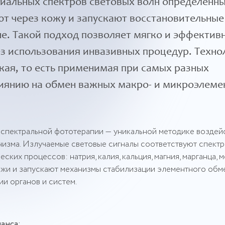
циальных спектров световых волн определённ
т через кожу и запускают восстановительные
не. Такой подход позволяет мягко и эффектив
з использования инвазивных процедур. Техно
кая, то есть применимая при самых разных
лиянию на обмен важных макро- и микроэлеме
спектральной фототерапии — уникальной методике воздей
низма. Излучаемые световые сигналы соответствуют спект
ких процессов: натрия, калия, кальция, магния, марганца, 
ожи и запускают механизмы стабилизации элементного обме
и органов и систем.
анса;