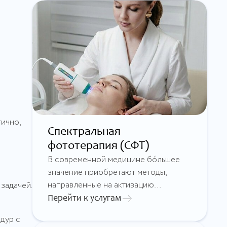
ично,
Спектральная
фототерапия (СФТ)
В современной медицине бо́льшее
значение приобретают методы,
направленные на активацию
задачей.
собственных ресурсов организма
Перейти к услугам
для борьбы с заболеваниями
дур с
и их последствиями. Одной