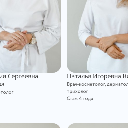
ия Сергеевна
Наталья Игоревна К
Врач-косметолог, дерматол
ва
трихолог
етолог
Стаж 4 года
т