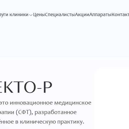
луги клиники
Цены
Специалисты
Акции
Аппараты
Контак
ЕКТО-Р
это инновационное медицинское
рапии (СФТ), разработанное
нное в клиническую практику.