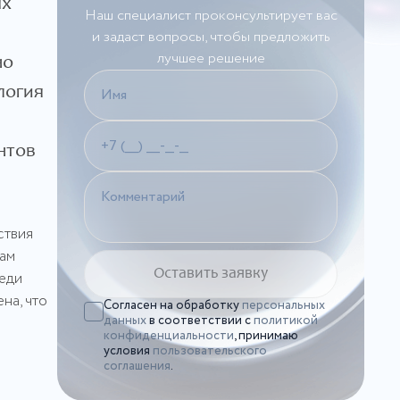
ых
Наш специалист проконсультирует вас
и задаст вопросы, чтобы предложить
лучшее решение
но
логия
нтов
ствия
рам
меди
на, что
Согласен на обработку
персональных
данных
в соответствии с
политикой
конфиденциальности
, принимаю
условия
пользовательского
соглашения
.