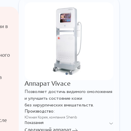
из таких передовых, эффективных
и безопасных технологий
является Спектральная
Фототерапия (СФТ).
аи в
ного
а
Аппарат Vivace
Позволяет достичь видимого омоложения
и улучшить состояние кожи
без хирургических вмешательств.
Производство:
Южная Корея, компания Shenb
сле
Показания
Следующий аппарат