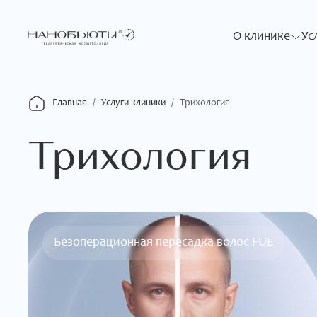
О клинике
Ус
Главная
/
Услуги клиники
/
Трихология
Трихология
Безоперационная пересадка волос FUE