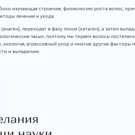
убоко изучающая строение, физиологию роста волос, при
тоды лечения и ухода.
анаген), переходят в фазу покоя (катаген), а затем выпад
иологические часы», поэтому мы теряем волосы постепен
, экология, агрессивный уход и многие другие факторы 
сти и выпадению.
елания
щи науки