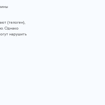
чины
ают (телоген),
но. Однако
могут нарушить