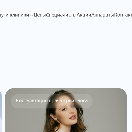
луги клиники
Цены
Специалисты
Акции
Аппараты
Контак
Консультация врача-трихолога