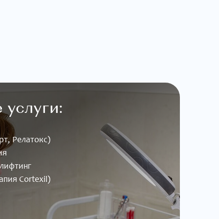
 услуги:
т, Релатокс)
ия
лифтинг
пия Cortexil)