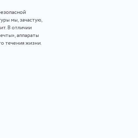
безопасной
ры мы, зачастую,
ит. В отличии
мечты»,
аппараты
о течения жизни.