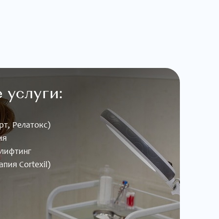
 услуги:
т, Релатокс)
ия
лифтинг
пия Cortexil)