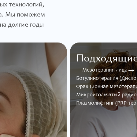
ых технологий,
да. Мы поможем
на долгие годы
Подходящие
Мезотерапия лица
Ботулинотерапия (Диспор
Фракционная мезотерап
Микроигольчатый радио
Плазмолифтинг (PRP-тера