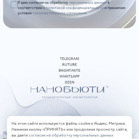
Я даю согласие на обработку
персональных данных
в
соответствии с
политикой конфиденциальности
и принимаю
условия
пользовательского соглашения
TELEGRAM
RUTUBE
ВКОНТАКТЕ
WHATSAPP
DZEN
На этом сайте используются файлы cookie и Яндекс. Метрика.
Нажимая кнопку «ПРИНЯТЬ» или продолжая просмотр сайта,
Правовая информация
вы даете
согласие на обработку персональных данных