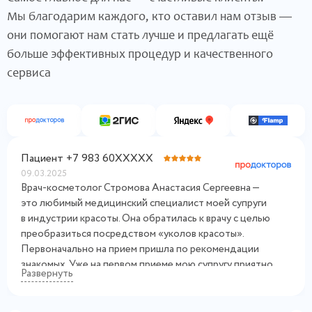
Мы благодарим каждого, кто оставил нам отзыв —
они помогают нам стать лучше и предлагать ещё
больше эффективных процедур и качественного
сервиса
Пациент +7 983 60XXXXX
09.03.2025
Врач-косметолог Стромова Анастасия Сергеевна —
это любимый медицинский специалист моей супруги
в индустрии красоты. Она обратилась к врачу с целью
преобразиться посредством «уколов​ красоты».
Первоначально на прием пришла по рекомендации
знакомых. Уже на первом приеме мою супругу приятно
Развернуть
поразил тот факт, что Анастасия Сергеевна никогда
не советует ничего лишнего своим пациенткам.
Анастасия Сергеевна провела диагностику лица супруги,