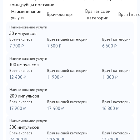
зоны, рубцы постакне
Врач высшей
Наименование
Врач-эксперт
Врач I кат
услуги
категории
Наименование услуги
50 импульсов
Врач-эксперт
Врач высшей категории
Врач I категории
7 700 ₽
7 500 ₽
6 600 ₽
Наименование услуги
100 импульсов
Врач-эксперт
Врач высшей категории
Врач I категории
12 400 ₽
11 900 ₽
11 300 ₽
Наименование услуги
200 импульсов
Врач-эксперт
Врач высшей категории
Врач I категории
17 900 ₽
17 400 ₽
16 800 ₽
Наименование услуги
300 импульсов
Врач-эксперт
Врач высшей категории
Врач I категории
24 200 ₽
22 900 ₽
21 500 ₽