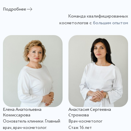
При этом моя супруга всегда возвращается от Анастасии
Подробнее
Сергеевны в отличном настроении, потому что от врача
Команда квалифицированных
веет позитивной созидательной энергетикой.
косметологов с
большим опытом
Елена Анатольевна
Анастасия Сергеевна
Комиссарова
Стромова
Основатель клиники. Главный
Врач-косметолог
врач, врач-косметолог.
Стаж 16 лет