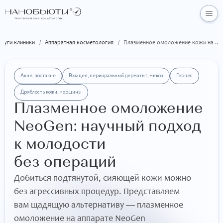
слуги клиники
/
Аппаратная косметология
/
Плазменное омоложение кожи на аппарате «NeoGen»
Акне, постакне
Розацея, периоральный дерматит, микоз
Герпес
Дряблость кожи, морщины
Плазменное омоложение
NeoGen: научный подход
к молодости
без операций
Добиться подтянутой, сияющей кожи можно
без агрессивных процедур. Представляем
вам щадящую альтернативу — плазменное
омоложение на аппарате NeoGen