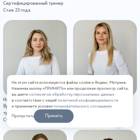
Сертифицированный тренер
Стаж 23 года
На этом сайте используются файлы cookie и Яндекс. Метрика.
Нажимая кнопку «ПРИНЯТЬ» или продолжая просмотр сайта,
вы даете
согласие на обработку персональных данных
Наталья Игоревна Костенко
Евгения Александровна
в соответствии с нашей
политикой конфиденциальности
Врач-косметолог, дерматолог,
Колобова
и принимаете условия
пользовательского соглашения
Врач-косметолог
трихолог
Принять
Пропустить
Стаж 10 лет
Стаж 4 года