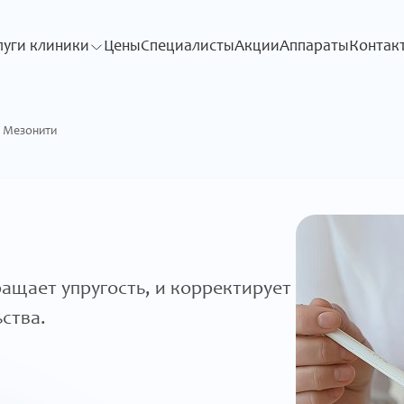
луги клиники
Цены
Специалисты
Акции
Аппараты
Контак
Мезонити
ащает упругость, и корректирует
ства.