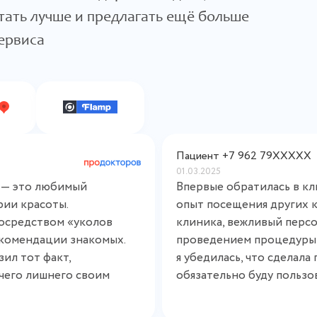
тать лучше и предлагать ещё больше
ервиса
Пациент +7 962 79XXXXX
01.03.2025
 — это любимый
Впервые обратилась в к
рии красоты.
опыт посещения других кл
осредством «уколов​
клиника, вежливый персо
екомендации знакомых.
проведением процедуры 
ил тот факт,
я убедилась, что сделал
ичего лишнего своим
обязательно буду пользо
стику лица супруги,
ожила план лечения.