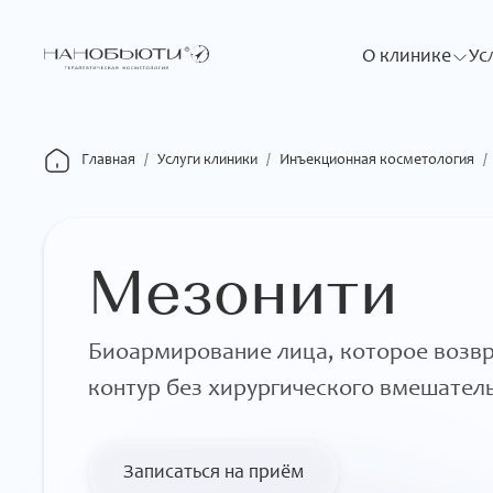
О клинике
Ус
Главная
/
Услуги клиники
/
Инъекционная косметология
/
Мезонити
Биоармирование лица, которое возвр
контур без хирургического вмешатель
Записаться на приём