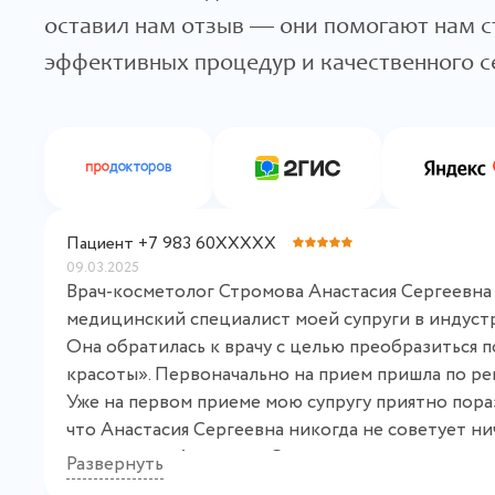
оставил нам отзыв — они помогают нам с
эффективных процедур и качественного с
Пациент +7 983 60XXXXX
09.03.2025
Врач-косметолог Стромова Анастасия Сергеевна
медицинский специалист моей супруги в индуст
Она обратилась к врачу с целью преобразиться п
красоты». Первоначально на прием пришла по р
Уже на первом приеме мою супругу приятно пораз
что Анастасия Сергеевна никогда не советует н
пациенткам. Анастасия Сергеевна провела диагно
Развернуть
после этого доходчиво и профессионально предл