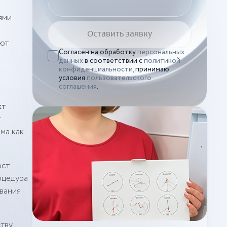
ями
ают
Согласен на обработку
персональных
данных
в соответствии с
политикой
конфиденциальности
, принимаю
условия
пользовательского
соглашения
.
кт
т
ма как
ост
оцедура
вания
ству