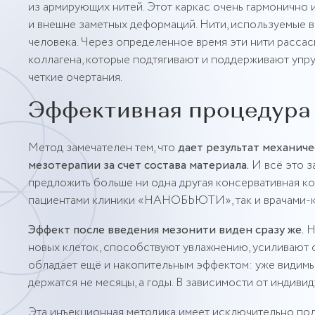
из армирующих нитей. Этот каркас очень гармонично и
и внешне заметных деформаций. Нити, используемы
человека. Через определенное время эти нити рассас
коллагена, которые подтягивают и поддерживают упру
четкие очертания.
Эффективная процедура
Метод замечателен тем, что
дает результат механич
мезотерапии за счет состава материала.
И всё это з
предложить больше ни одна другая консервативная к
пациентами клиники «НАНОБЬЮТИ», так и врачами-к
Эффект после введения мезонити виден сразу же.
Н
новых клеток, способствуют увлажнению, усиливают о
обладает ещё и накопительным эффектом: уже видимы
держатся не месяцы, а годы. В зависимости от индивид
Эта инъекционная методика имеет исключительно пол