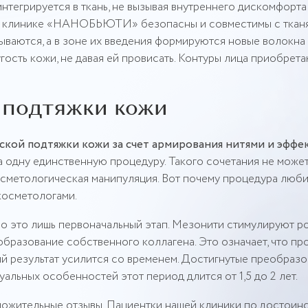
нтегрируется в ткань, не вызывая внутреннего дискомфорта
е в клинике «НАНОБЬЮТИ» безопасны и совместимы с ткан
ываются, а в зоне их введения формируются новые волокна
гость кожи, не давая ей провисать. Контуры лица приобрет
 подтяжки кожи
еской подтяжки кожи за счет армирования нитями и эффе
а одну единственную процедуру. Такого сочетания не може
осметологическая манипуляция. Вот почему процедура люби
осметологами.
о это лишь первоначальный этап. Мезонити стимулируют р
бразование собственного коллагена. Это означает, что пр
й результат усилится со временем. Достигнутые преобразо
уальных особенностей этот период длится от 1,5 до 2 лет.
ожительные отзывы. Пациентки нашей клиники по достоин