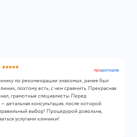
П
0
линику по рекомендации знакомых, ранее был
Я
иник, поэтому есть, с чем сравнить. Прекрасная
и
нал, грамотные специалисты. Перед
н
— детальная консультация, после которой
к
а правильный выбор! Процедурой довольна,
в
ваться услугами клиники!
р