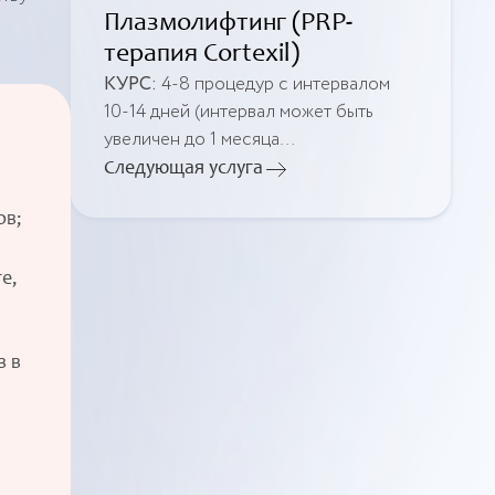
Плазмолифтинг (PRP-
терапия Cortexil)
КУРС:
4-8 процедур с интервалом
10-14 дней (интервал может быть
увеличен до 1 месяца
по индивидуальным
Следующая услуга
рекомендациям).
ов;
е,
в в