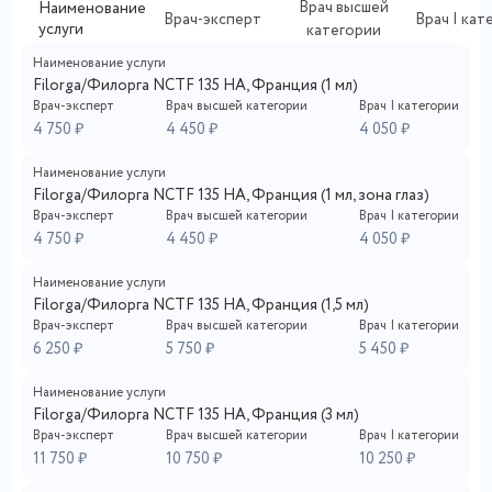
Врач высшей
Наименование
Врач-эксперт
Врач I кат
услуги
категории
Наименование услуги
Filorga/Филорга NCTF 135 HA, Франция (1 мл)
Врач-эксперт
Врач высшей категории
Врач I категории
4 750 ₽
4 450 ₽
4 050 ₽
Наименование услуги
Filorga/Филорга NCTF 135 HA, Франция (1 мл, зона глаз)
Врач-эксперт
Врач высшей категории
Врач I категории
4 750 ₽
4 450 ₽
4 050 ₽
Наименование услуги
Filorga/Филорга NCTF 135 HA, Франция (1,5 мл)
Врач-эксперт
Врач высшей категории
Врач I категории
6 250 ₽
5 750 ₽
5 450 ₽
Наименование услуги
Filorga/Филорга NCTF 135 HA, Франция (3 мл)
Врач-эксперт
Врач высшей категории
Врач I категории
11 750 ₽
10 750 ₽
10 250 ₽