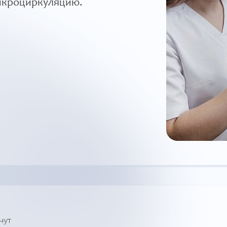
микроциркуляцию.
нут