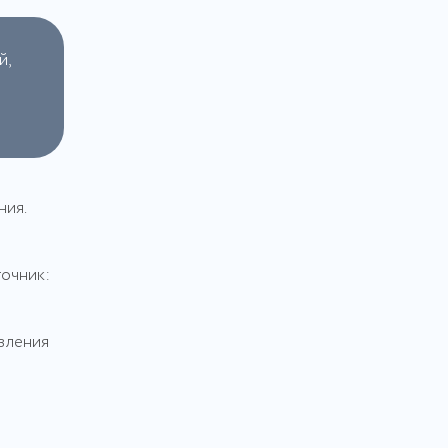
й,
ния.
очник:
вления