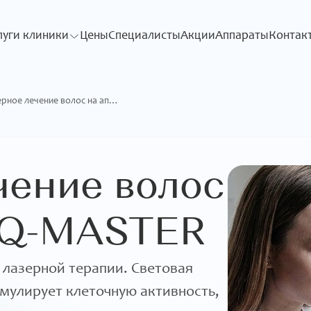
луги клиники
Цены
Специалисты
Акции
Аппараты
Контак
Лазерное лечение волос на аппарате Q-MASTER
чение волос
 Q-MASTER
 лазерной терапии. Световая
имулирует клеточную активность,