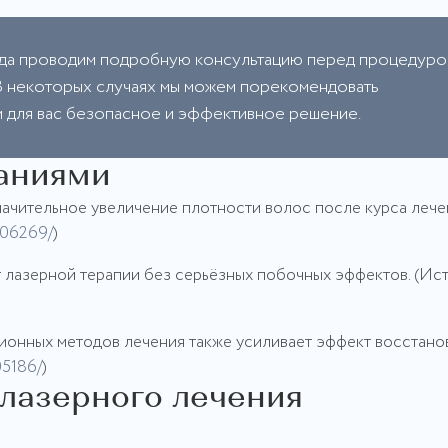
да проводим подробную консультацию перед процедуро
. В некоторых случаях мы можем порекомендовать
м для вас безопасное и эффективное решение.
аниями
чительное увеличение плотности волос после курса лече
906269/
)
лазерной терапии без серьёзных побочных эффектов. (Ист
ционных методов лечения также усиливает эффект восстано
05186/
)
 лазерного лечения