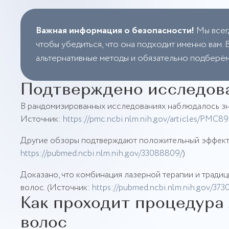
Важная информация о безопасности!
Мы всег
чтобы убедиться, что она подходит именно вам
альтернативные методы и обязательно подберё
Подтверждено исследов
В рандомизированных исследованиях наблюдалось зна
Источник:
https://pmc.ncbi.nlm.nih.gov/articles/PMC8
Другие обзоры подтверждают положительный эффект 
https://pubmed.ncbi.nlm.nih.gov/33088809/
)
Доказано, что комбинация лазерной терапии и тради
волос. (Источник:
https://pubmed.ncbi.nlm.nih.gov/373
Как проходит процедура
волос