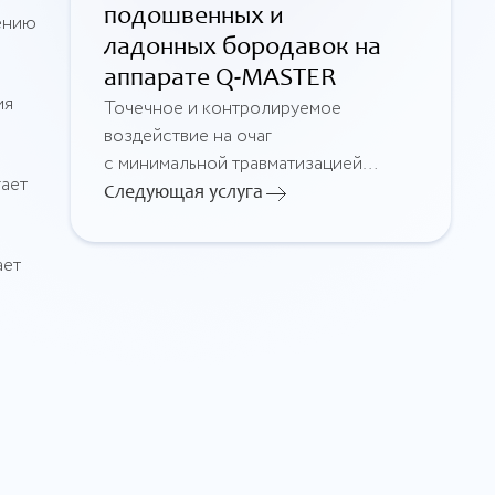
подошвенных и
чению
ладонных бородавок на
аппарате Q-MASTER
ия
Точечное и контролируемое
воздействие на очаг
с минимальной травматизацией
гает
окружающих тканей. Подходит
Следующая услуга
для плотных и болезненных
образований, позволяет удалить
ает
бородавку за одну процедуру
с коротким периодом
восстановления и низким риском
рубцевания.