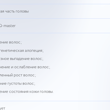
ая часть головы
Q-master
ение волос;
генетическая алопеция;
зное выпадение волос;
чение и ослабление волос;
ленный рост волос;
ние густоты волос;
ение состояния кожи головы.
ует