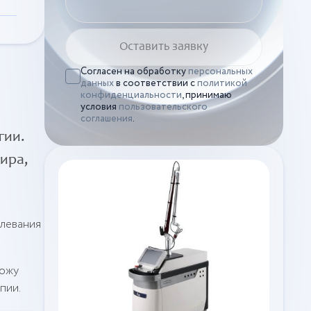
Согласен на обработку
персональных
данных
в соответствии с
политикой
конфиденциальности
, принимаю
условия
пользовательского
соглашения
.
гии.
ира,
олевания
кожу
пии.