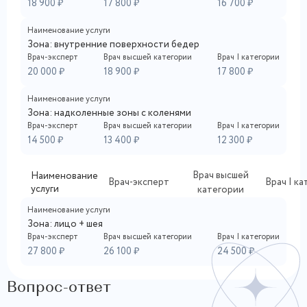
18 900 ₽
17 800 ₽
16 700 ₽
Наименование услуги
Зона: внутренние поверхности бедер
Врач-эксперт
Врач высшей категории
Врач I категории
20 000 ₽
18 900 ₽
17 800 ₽
Наименование услуги
Зона: надколенные зоны с коленями
Врач-эксперт
Врач высшей категории
Врач I категории
14 500 ₽
13 400 ₽
12 300 ₽
Врач высшей
Наименование
Врач-эксперт
Врач I к
услуги
категории
Наименование услуги
Зона: лицо + шея
Врач-эксперт
Врач высшей категории
Врач I категории
27 800 ₽
26 100 ₽
24 500 ₽
Вопрос-ответ