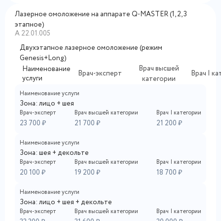
Лазерное омоложение на аппарате Q-MASTER (1, 2, 3
этапное)
А 22.01.005
Двухэтапное лазерное омоложение (режим
Genesis+Long)
Врач высшей
Наименование
Врач-эксперт
Врач I к
услуги
категории
Наименование услуги
Зона: лицо + шея
Врач-эксперт
Врач высшей категории
Врач I категории
23 700 ₽
21 700 ₽
21 200 ₽
Наименование услуги
Зона: шея + декольте
Врач-эксперт
Врач высшей категории
Врач I категории
20 100 ₽
19 200 ₽
18 700 ₽
Наименование услуги
Зона: лицо + шея + декольте
Врач-эксперт
Врач высшей категории
Врач I категории