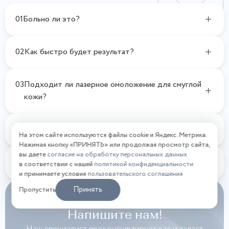
01
Больно ли это?
02
Как быстро будет результат?
03
Подходит ли лазерное омоложение для смуглой
кожи?
04
Можно ли сочетать с другими процедурами?
На этом сайте используются файлы cookie и Яндекс. Метрика.
Нажимая кнопку «ПРИНЯТЬ» или продолжая просмотр сайта,
вы даете
согласие на обработку персональных данных
05
Как часто нужно повторять процедуру?
в соответствии с нашей
политикой конфиденциальности
и принимаете условия
пользовательского соглашения
Принять
Пропустить
Остались вопросы?
Напишите нам!
Наш специалист проконсультирует вас и задаст