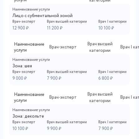
категории
Наименование услуги
Лицо с субментальной зоной
Врач-эксперт
Врач высшей категории
Врач I категории
12 900 ₽
11 200 ₽
10 100 ₽
Врач высшей
Наименование
Врач-эксперт
Врач I к
услуги
категории
Наименование услуги
Зона: шея
Врач-эксперт
Врач высшей категории
Врач I категории
9 000 ₽
7 900 ₽
6 800 ₽
Врач высшей
Наименование
Врач-эксперт
Врач I к
услуги
категории
Наименование услуги
Зона: декольте
Врач-эксперт
Врач высшей категории
Врач I категории
10 100 ₽
9 900 ₽
7 900 ₽