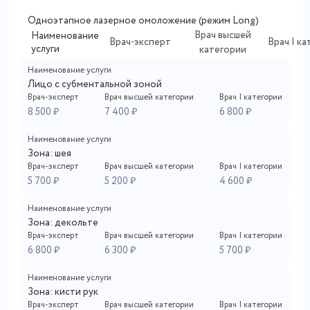
Одноэтапное лазерное омоложение (режим Long)
Врач высшей
Наименование
Врач-эксперт
Врач I к
услуги
категории
Наименование услуги
Лицо с субментальной зоной
Врач-эксперт
Врач высшей категории
Врач I категории
8 500 ₽
7 400 ₽
6 800 ₽
Наименование услуги
Зона: шея
Врач-эксперт
Врач высшей категории
Врач I категории
5 700 ₽
5 200 ₽
4 600 ₽
Наименование услуги
Зона: декольте
Врач-эксперт
Врач высшей категории
Врач I категории
6 800 ₽
6 300 ₽
5 700 ₽
Наименование услуги
Зона: кисти рук
Врач-эксперт
Врач высшей категории
Врач I категории