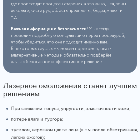
где происходят процессы старения, а это лицо, шея, зоны
декольте, кисти рук, область предплечья, бедра, живот и
т.д.
Важная информация о безопасности!
Мы всегда
проводим подробную консультацию перед процедурой,
чтобы убедиться, что она подходит именно вам.
В некоторых случаях мы можем порекомендовать
альтернативные методы и обязательно подберём
для вас безопасное и эффективное решение.
Лазерное омоложение станет лучшим
решением
При снижении тонуса, упругости, эластичности кожи;
потере влаги и тургора;
тусклом, неровном цвете лица (в т.ч. после обветривания,
легких ожогов);