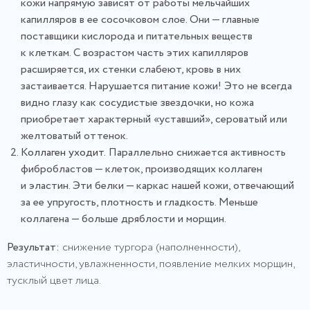
кожи напрямую зависят от работы мельчайших
капилляров в ее сосочковом слое. Они — главные
поставщики кислорода и питательных веществ
к клеткам. С возрастом часть этих капилляров
расширяется, их стенки слабеют, кровь в них
застаивается. Нарушается питание кожи! Это не всегда
видно глазу как сосудистые звездочки, но кожа
приобретает характерный «уставший», сероватый или
желтоватый оттенок.
Коллаген уходит.
Параллельно снижается активность
фибробластов — клеток, производящих коллаген
и эластин. Эти белки — каркас нашей кожи, отвечающий
за ее упругость, плотность и гладкость. Меньше
коллагена — больше дряблости и морщин.
Результат:
снижение тургора (наполненности),
эластичности, увлажненности, появление мелких морщин,
тусклый цвет лица.