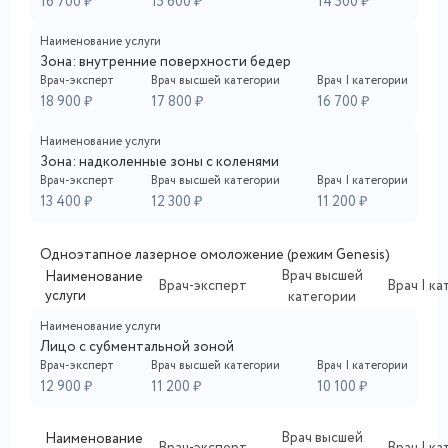
16 700 ₽
15 600 ₽
14 500 ₽
Наименование услуги
Зона: внутренние поверхности бедер
Врач-эксперт
Врач высшей категории
Врач I категории
18 900 ₽
17 800 ₽
16 700 ₽
Наименование услуги
Зона: надколенные зоны с коленями
Врач-эксперт
Врач высшей категории
Врач I категории
13 400 ₽
12 300 ₽
11 200 ₽
Одноэтапное лазерное омоложение (режим Genesis)
Врач высшей
Наименование
Врач-эксперт
Врач I к
услуги
категории
Наименование услуги
Лицо с субментальной зоной
Врач-эксперт
Врач высшей категории
Врач I категории
12 900 ₽
11 200 ₽
10 100 ₽
Врач высшей
Наименование