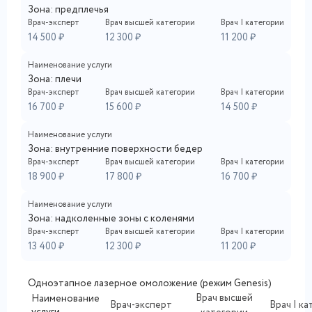
Зона: предплечья
Врач-эксперт
Врач высшей категории
Врач I категории
14 500 ₽
12 300 ₽
11 200 ₽
Наименование услуги
Зона: плечи
Врач-эксперт
Врач высшей категории
Врач I категории
16 700 ₽
15 600 ₽
14 500 ₽
Наименование услуги
Зона: внутренние поверхности бедер
Врач-эксперт
Врач высшей категории
Врач I категории
18 900 ₽
17 800 ₽
16 700 ₽
Наименование услуги
Зона: надколенные зоны с коленями
Врач-эксперт
Врач высшей категории
Врач I категории
13 400 ₽
12 300 ₽
11 200 ₽
Одноэтапное лазерное омоложение (режим Genesis)
Врач высшей
Наименование
Врач-эксперт
Врач I к
услуги