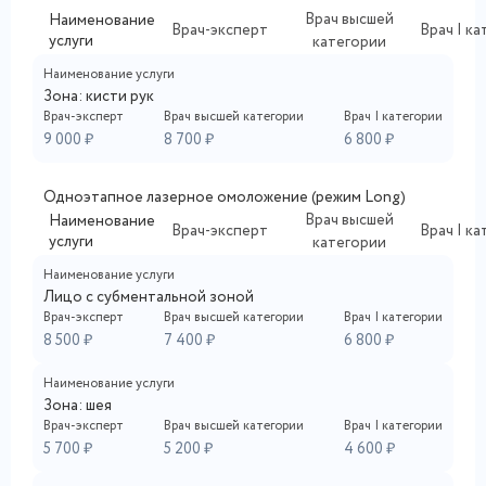
Врач высшей
Наименование
Врач-эксперт
Врач I к
услуги
категории
Наименование услуги
Зона: кисти рук
Врач-эксперт
Врач высшей категории
Врач I категории
9 000 ₽
8 700 ₽
6 800 ₽
Одноэтапное лазерное омоложение (режим Long)
Врач высшей
Наименование
Врач-эксперт
Врач I к
услуги
категории
Наименование услуги
Лицо с субментальной зоной
Врач-эксперт
Врач высшей категории
Врач I категории
8 500 ₽
7 400 ₽
6 800 ₽
Наименование услуги
Зона: шея
Врач-эксперт
Врач высшей категории
Врач I категории
5 700 ₽
5 200 ₽
4 600 ₽