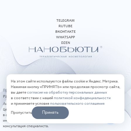
TELEGRAM
RUTUBE
ВКОНТАКТЕ
WHATSAPP
DZEN
На этом сайте используются файлы cookie и Яндекс. Метрика.
Нажимая кнопку «ПРИНЯТЬ» или продолжая просмотр сайта,
Правовая информация
вы даете
согласие на обработку персональных данных
Разработка сайта
BTB-Digital
в соответствии с нашей
политикой конфиденциальности
и принимаете условия
пользовательского соглашения
Лицензия Л041-01151-22/00313767
Цены, представленные на сайте, не являются публичной офертой
Принять
Пропустить
в соответствии со статьей 437 ГК РФ. Сайт носит исключительно
информационный характер. Имеются противопоказания, необходима
консультация специалиста.