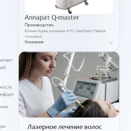
Аппарат Q-master
Производство:
Южная Корея, компания A.M.I. (Aesthetic Medical
Innovator)
Показания
ретает
щей
ность
омфорт.
жное
при
Лазерное лечение волос