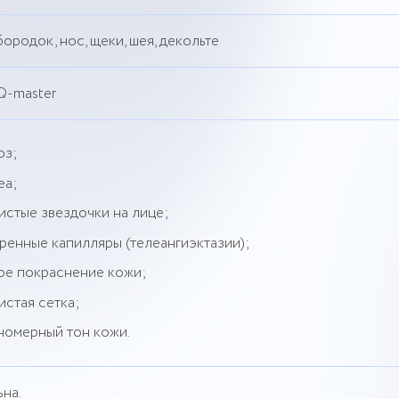
ородок, нос, щеки, шея, декольте
Q-master
оз;
еа;
истые звездочки на лице;
ренные капилляры (телеангиэктазии);
ое покраснение кожи;
истая сетка;
номерный тон кожи.
на.