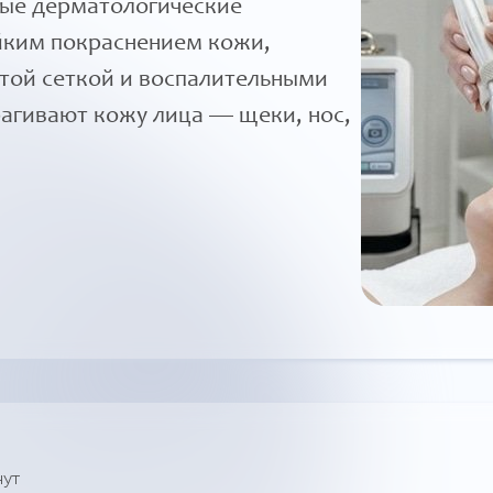
ные дерматологические
йким покраснением кожи,
той сеткой и воспалительными
рагивают кожу лица — щеки, нос,
нут