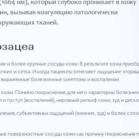
(1064 нм), который глубоко проникает в кожу
бин, вызывая коагуляцию патологически
окружающих тканей.
озацеа
е и более крупные сосуды кожи. В результате кожа приоб
очки» и сетка. Иногда пациенты отмечают ощущение «горя
ют выраженные болезненные симптомы и воспаление.
кожи. Помимо покраснения, для него характерны болезнен
 и пустул (воспалений), неровный рельеф кожи, зуд и диск
аления, субъективных ощущений (жжение, зуд) и более сло
ые поверхностные сосуды кожи как причину покраснения 