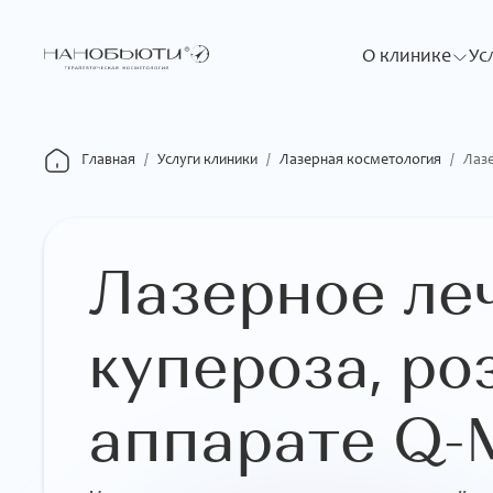
О клинике
Ус
Главная
/
Услуги клиники
/
Лазерная косметология
/
Лазерное ле
купероза, ро
аппарате Q