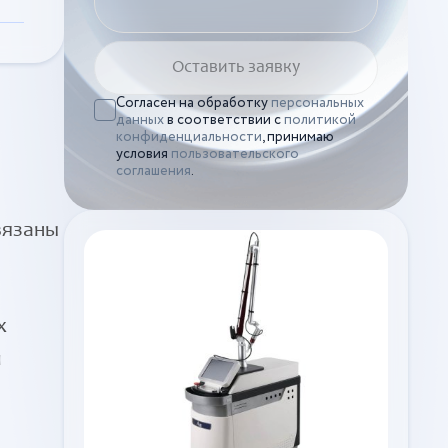
Согласен на обработку
персональных
данных
в соответствии с
политикой
конфиденциальности
, принимаю
условия
пользовательского
соглашения
.
вязаны
х
и