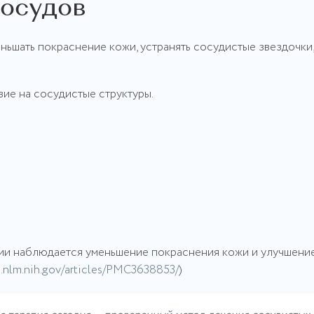
сосудов
ньшать покраснение кожи, устранять сосудистые звездочки,
ие на сосудистые структуры.
пии наблюдается уменьшение покраснения кожи и улучшени
i.nlm.nih.gov/articles/PMC3638853/
)