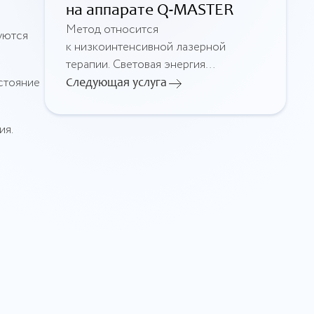
на аппарате Q-MASTER
Метод относится
уются
к низкоинтенсивной лазерной
терапии. Световая энергия
проникает в кожу головы,
стояние
Следующая услуга
стимулирует клеточную
активность, активирует фолликулы,
ия.
и улучшает микроциркуляцию.