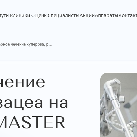
луги клиники
Цены
Специалисты
Акции
Аппараты
Контак
Лазерное лечение купероза, розацеа на аппарате Q-MASTER
чение
зацеа на
-MASTER